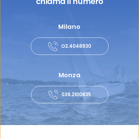
chiama il numero
Milano
O2.4048930
Monza
039.2100835