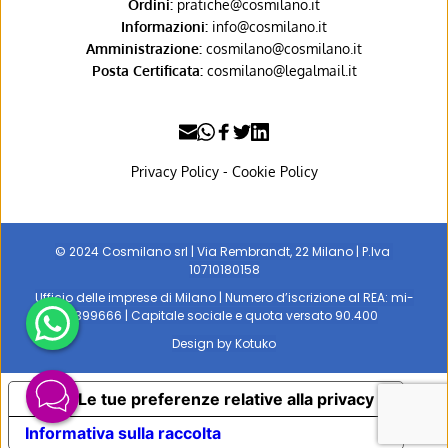
Ordini:
pratiche@cosmilano.it
Informazioni:
info@cosmilano.it
Amministrazione:
cosmilano@cosmilano.it
Posta Certificata:
cosmilano@legalmail.it
Privacy Policy
- 
Cookie Policy
© 2024 Cosmilano srl | Via Rembrandt, 22 Milano | P.Iva 
10710180158
Ufficio delle imprese di Milano | Numero d’iscrizione al REA: mi-
1399666 | Capitale sociale e quota versato 90.400
Design by 
Kotuko
Le tue preferenze relative alla privacy
Informativa sulla raccolta