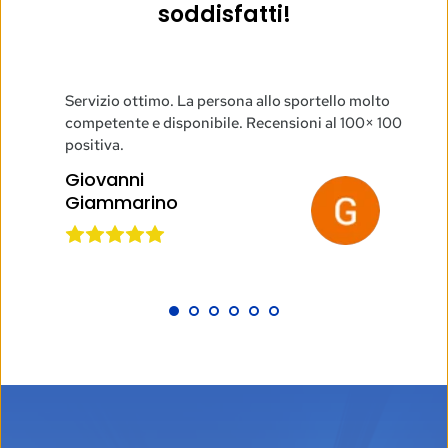
soddisfatti!
o sportello molto 
Agenzia molto professionale e cortese. 
nsioni al 100× 100 
molto gentile e cordiale. Ci ritornerò.
Maurizio 
Brambilla