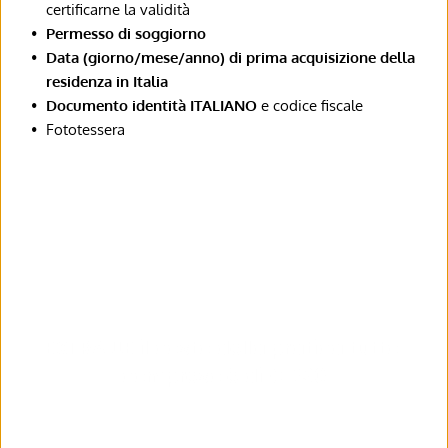
certificarne la validità
Permesso di soggiorno
Data (giorno/mese/anno) di prima acquisizione della 
residenza in Italia
Documento identità ITALIANO
 e codice fiscale
Fototessera
EXTRA UE il costo della pratica tutto 
compreso è di € 230