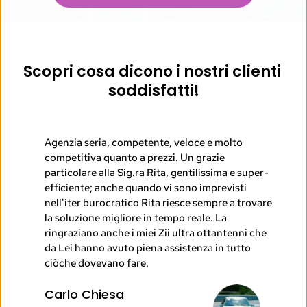
Scopri cosa dicono i nostri clienti 
soddisfatti!
 e molto 
azie 
issima e super-
Bravi, veloci e affidabili! Prezzi onesti. Bravi
mprevisti 
e gentilissima Rita che mi ha aiutato con la 
empre a trovare 
pratica per il cambio di intestazione della 
e. La 
macchina. Consigliato!!
ottantenni che 
Antoinette 
a in tutto 
Turkie